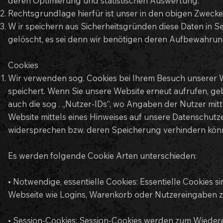
deren Optimierung und statistischen Auswertung.
Rechtsgrundlage hierfür ist unser in den obigen Zwecken
W ir speichern aus Sicherheitsgründen diese Daten in S
gelöscht, es sei denn wir benötigen deren Aufbewahrun
Cookies
Wir verwenden sog. Cookies bei Ihrem Besuch unserer We
speichert. Wenn Sie unsere Website erneut aufrufen, g
auch die sog . „Nutzer-IDs“, wo Angaben der Nutzer mitt
Website mittels eines Hinweises auf unsere Datenschut
widersprechen bzw. deren Speicherung verhindern könn
Es werden folgende Cookie Arten unterschieden:
• Notwendige, essentielle Cookies: Essentielle Cookies 
Webseite wie Logins, Warenkorb oder Nutzereingaben z.
• Session-Cookies: Session-Cookies werden zum Wiedere