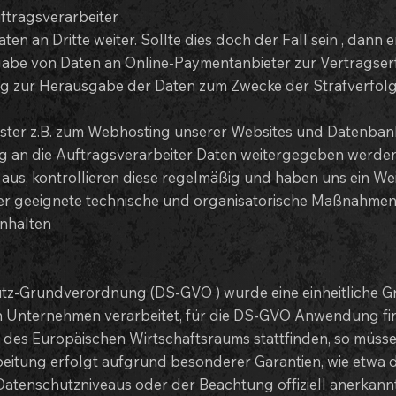
ftragsverarbeiter
ten an Dritte weiter. Sollte dies doch der Fall sein , dann
abe von Daten an Online-Paymentanbieter zur Vertragserf
ng zur Herausgabe der Daten zum Zwecke der Strafverfol
ister z.B. zum Webhosting unserer Websites und Datenbank
 an die Auftragsverarbeiter Daten weitergegeben werden,
 aus, kontrollieren diese regelmäßig und haben uns ein We
er geeignete technische und organisatorische Maßnahmen
nhalten
z-Grundverordnung (DS-GVO ) wurde eine einheitliche G
 Unternehmen verarbeitet, für die DS-GVO Anwendung find
r des Europäischen Wirtschaftsraums stattfinden, so müs
rbeitung erfolgt aufgrund besonderer Garantien, wie etwa d
tenschutzniveaus oder der Beachtung offiziell anerkannte