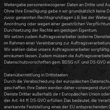
Weitergabe personenbezogener Daten an Dritte und Au
Ohne Ihre Einwilligung gebe n wir grundsätzlich keine Da
zuvor genannten Rechtsgrundlagen z.B. bei der Weiterg
Anordnung oder wegen einer gesetzlichen Verpflichtu
Durchsetzung der Rechte am geistigen Eigentum.
Wir setzen zudem Auftragsverarbeiter (externe Dienstle
im Rahmen einer Vereinbarung zur Auftragsverarbeitung
Wir wählen dabei unsere Auftragsverarbeiter sorgfältig
einräumen lassen. Zudem müssen die Auftragsverarbeit
Datenschutzvorschriften gem. BDSG n.F. und DS-GVO ei
Datenübermittlung in Drittstaaten
Durch die Verabschiedung der europäischen Datenschut
geschaffen. Ihre Daten werden daher vorwiegend durch
Dienste Dritter außerhalb de r Europäischen Union ode
der Art. 44 ff. DS-GVO erfüllen. Das bedeutet, die Vera
anerkannte Feststellung eines der EU entsprechenden Da