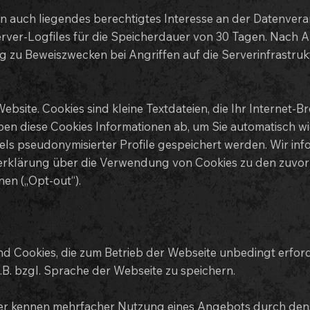
 auch liegendes berechtigtes Interesse an der Datenverarbe
erver-Logfiles für die Speicherdauer von 30 Tagen. Nach A
g zu Beweiszwecken bei Angriffen auf die Serverinfrastru
bsite. Cookies sind kleine Textdateien, die Ihr Internet-
eben diese Cookies Informationen ab, um Sie automatisch 
els pseudonymisierter Profile gespeichert werden. Wir inf
zerklärung über die Verwendung von Cookies zu den zuvor
en („Opt-out“).
sind Cookies, die zum Betrieb der Webseite unbedingt erfo
B. bzgl. Sprache der Webseite zu speichern.
r kennen mehrfacher Nutzung eines Angebots durch densel