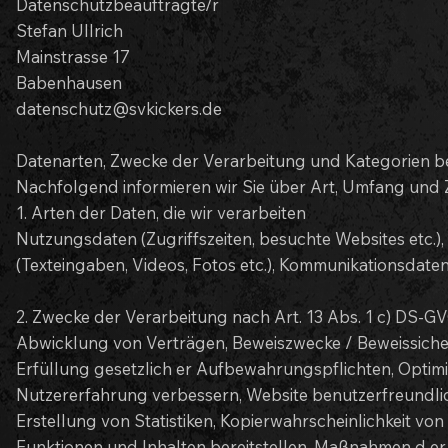
Datenschutzbeauftragte/r
Stefan Ullrich
Mainstrasse 17
Babenhausen
datenschutz@svkickers.de
Datenarten, Zwecke der Verarbeitung und Kategorien b
Nachfolgend informieren wir Sie über Art, Umfang un
1. Arten der Daten, die wir verarbeiten
Nutzungsdaten (Zugriffszeiten, besuchte Websites etc.),
(Texteingaben, Videos, Fotos etc.), Kommunikationsdaten 
2. Zwecke der Verarbeitung nach Art. 13 Abs. 1 c) DS-G
Abwicklung von Verträgen, Beweiszwecke / Beweissicher
Erfüllung gesetzlich er Aufbewahrungspflichten, Optim
Nutzererfahrung verbessern, Website benutzerfreundlic
Erstellung von Statistiken, Kopierwahrscheinlichkeit v
Funktionen und Inhalten bereitstellen, Maßnahmen d er S