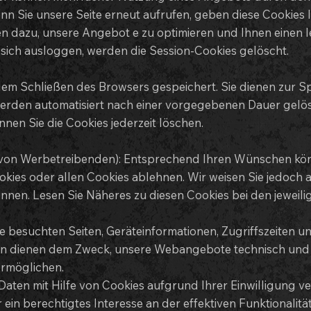
enn Sie unsere Seite erneut aufrufen, geben diese Cookies
n dazu, unsere Angebot e zu optimieren und Ihnen einen l
sich ausloggen, werden die Session-Cookies gelöscht.
 dem Schließen des Browsers gespeichert. Sie dienen zur S
den automatisiert nach einer vorgegebenen Dauer gelösch
nen Sie die Cookies jederzeit löschen.
sb. von Werbetreibenden): Entsprechend Ihren Wünschen kö
kies oder allen Cookies ablehnen. Wir weisen Sie jedoch an
können. Lesen Sie Näheres zu diesen Cookies bei den jewei
ie besuchten Seiten, Geräteinformationen, Zugriffszeiten u
en dienen dem Zweck, unsere Webangebote technisch und w
ermöglichen.
 mit Hilfe von Cookies aufgrund Ihrer Einwilligung verarbe
ein berechtigtes Interesse an der effektiven Funktionalitä