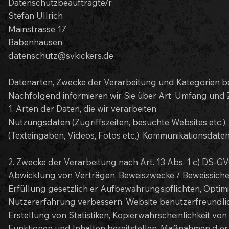
Datenschutzbeauftragte/r
Stefan Ullrich
Mainstrasse 17
Babenhausen
datenschutz@svkickers.de
Datenarten, Zwecke der Verarbeitung und Kategorien b
Nachfolgend informieren wir Sie über Art, Umfang un
1. Arten der Daten, die wir verarbeiten
Nutzungsdaten (Zugriffszeiten, besuchte Websites etc.),
(Texteingaben, Videos, Fotos etc.), Kommunikationsdaten 
2. Zwecke der Verarbeitung nach Art. 13 Abs. 1 c) DS-G
Abwicklung von Verträgen, Beweiszwecke / Beweissicher
Erfüllung gesetzlich er Aufbewahrungspflichten, Optim
Nutzererfahrung verbessern, Website benutzerfreundlic
Erstellung von Statistiken, Kopierwahrscheinlichkeit v
Funktionen und Inhalten bereitstellen, Maßnahmen d er S