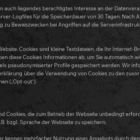
 auch liegendes berechtigtes Interesse an der Datenverarbe
erver-Logfiles für die Speicherdauer von 30 Tagen. Nach A
g zu Beweiszwecken bei Angriffen auf die Serverinfrastru
bsite. Cookies sind kleine Textdateien, die Ihr Internet-
eben diese Cookies Informationen ab, um Sie automatisch 
els pseudonymisierter Profile gespeichert werden. Wir inf
zerklärung über die Verwendung von Cookies zu den zuvor
en („Opt-out“).
sind Cookies, die zum Betrieb der Webseite unbedingt erfo
B. bzgl. Sprache der Webseite zu speichern.
r kennen mehrfacher Nutzung eines Angebots durch densel