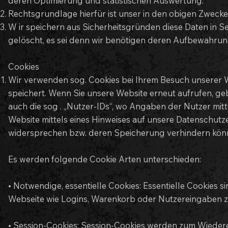
deren Optimierung und statistischen Auswertung.
Rechtsgrundlage hierfür ist unser in den obigen Zwecken
W ir speichern aus Sicherheitsgründen diese Daten in S
gelöscht, es sei denn wir benötigen deren Aufbewahrun
Cookies
Wir verwenden sog. Cookies bei Ihrem Besuch unserer We
speichert. Wenn Sie unsere Website erneut aufrufen, g
auch die sog . „Nutzer-IDs“, wo Angaben der Nutzer mitt
Website mittels eines Hinweises auf unsere Datenschut
widersprechen bzw. deren Speicherung verhindern könn
Es werden folgende Cookie Arten unterschieden:
• Notwendige, essentielle Cookies: Essentielle Cookies 
Webseite wie Logins, Warenkorb oder Nutzereingaben z.
• Session-Cookies: Session-Cookies werden zum Wiedere