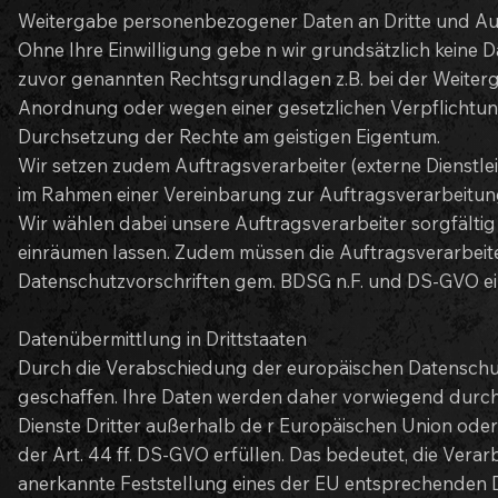
Weitergabe personenbezogener Daten an Dritte und Au
Ohne Ihre Einwilligung gebe n wir grundsätzlich keine Da
zuvor genannten Rechtsgrundlagen z.B. bei der Weiterg
Anordnung oder wegen einer gesetzlichen Verpflichtu
Durchsetzung der Rechte am geistigen Eigentum.
Wir setzen zudem Auftragsverarbeiter (externe Dienstle
im Rahmen einer Vereinbarung zur Auftragsverarbeitung
Wir wählen dabei unsere Auftragsverarbeiter sorgfältig
einräumen lassen. Zudem müssen die Auftragsverarbeit
Datenschutzvorschriften gem. BDSG n.F. und DS-GVO ei
Datenübermittlung in Drittstaaten
Durch die Verabschiedung der europäischen Datenschut
geschaffen. Ihre Daten werden daher vorwiegend durch
Dienste Dritter außerhalb de r Europäischen Union ode
der Art. 44 ff. DS-GVO erfüllen. Das bedeutet, die Vera
anerkannte Feststellung eines der EU entsprechenden Da