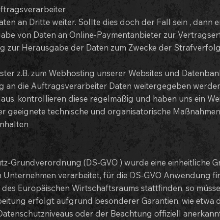
ftragsverarbeiter
ten an Dritte weiter. Sollte dies doch der Fall sein , dann
abe von Daten an Online-Paymentanbieter zur Vertragserf
ng zur Herausgabe der Daten zum Zwecke der Strafverfol
ister z.B. zum Webhosting unserer Websites und Datenbank
 an die Auftragsverarbeiter Daten weitergegeben werden,
 aus, kontrollieren diese regelmäßig und haben uns ein We
er geeignete technische und organisatorische Maßnahmen
nhalten
z-Grundverordnung (DS-GVO ) wurde eine einheitliche G
 Unternehmen verarbeitet, für die DS-GVO Anwendung find
r des Europäischen Wirtschaftsraums stattfinden, so müs
rbeitung erfolgt aufgrund besonderer Garantien, wie etwa d
tenschutzniveaus oder der Beachtung offiziell anerkannte