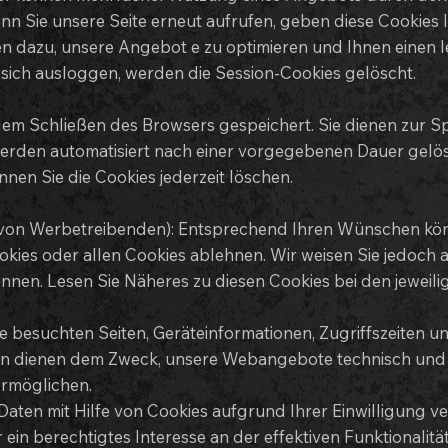
enn Sie unsere Seite erneut aufrufen, geben diese Cookies
n dazu, unsere Angebot e zu optimieren und Ihnen einen l
sich ausloggen, werden die Session-Cookies gelöscht.
 dem Schließen des Browsers gespeichert. Sie dienen zur S
den automatisiert nach einer vorgegebenen Dauer gelösch
nen Sie die Cookies jederzeit löschen.
sb. von Werbetreibenden): Entsprechend Ihren Wünschen kö
kies oder allen Cookies ablehnen. Wir weisen Sie jedoch an
können. Lesen Sie Näheres zu diesen Cookies bei den jewei
ie besuchten Seiten, Geräteinformationen, Zugriffszeiten u
en dienen dem Zweck, unsere Webangebote technisch und w
ermöglichen.
 mit Hilfe von Cookies aufgrund Ihrer Einwilligung verarbe
ein berechtigtes Interesse an der effektiven Funktionalitä