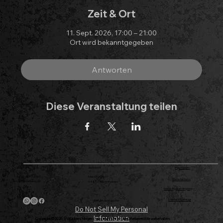
Zeit & Ort
11. Sept. 2026, 17:00 – 21:00
Ort wird bekanntgegeben
Antworten
Diese Veranstaltung teilen
Kontakt
Anschrift
Impressum
+49 (0) 6073 4335
Mainstrasse 17
Datenschutz
email@svkickers.de
64832 Babenhausen
Nutzungsbedingung
Kontaktformular
Mitgliederbereich
Do Not Sell My Personal
Information
Copyright © 2025 SV Kickers Hergershausen 1913 e.V. - Alle Urheberrechte vorbehalten.