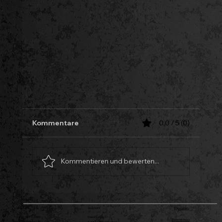
Kommentare
0.0 / 5 (0)
Kommentieren und bewerten...
Kontakt
Anschrift
Impressum
+49 (0) 6073 4335
Mainstrasse 17
Datenschutz
email@svkickers.de
64832 Babenhausen