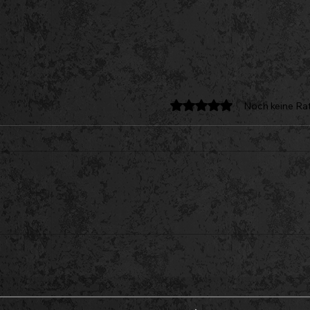
Mit 0 von 5 Sternen bew
Noch keine Ra
Neuzugang: Max Albrecht
Neu
Mich